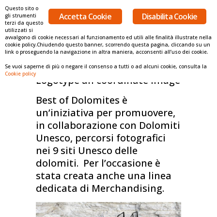
Questo sito o
Accetta Cookie
Disabilita Cookie
gli strumenti
terzi da questo
utilizzati si
avvalgono di cookie necessari al funzionamento ed utili alle finalità illustrate nella
cookie policy.Chiudendo questo banner, scorrendo questa pagina, cliccando su un
link o proseguendo la navigazione in altra maniera, acconsenti all’uso dei cookie.
Cliente: Best of Dolomites
Tipologia:
Coordinate image
Se vuoi saperne di più o negare il consenso a tutti o ad alcuni cookie, consulta la
Cookie policy
Logotype an coordinate image
Best of Dolomites è
un’iniziativa per promuovere,
in collaborazione con Dolomiti
Unesco, percorsi fotografici
nei 9 siti Unesco delle
dolomiti. Per l’occasione è
stata creata anche una linea
dedicata di Merchandising.