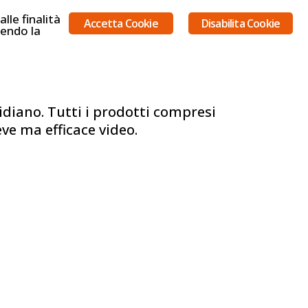
lle finalità
Accetta Cookie
Disabilita Cookie
uendo la
A
SERVIZI
PORTFOLIO
CONTATTI
diano. Tutti i prodotti compresi
ve ma efficace video.